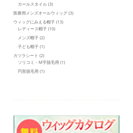
個
3
カールスタイル
3
品
商
の
個
3
医療用メンズオールウィッグ
3
品
商
の
個
13
ウィッグにみえる帽子
13
品
商
の
10
個
レディース帽子
10
品
商
個
の
2
メンズ帽子
2
品
の
商
個
1
子ども帽子
1
商
品
の
個
2
カツラシート
2
品
商
の
個
1
ソリコミ・M字脱毛用
1
品
商
の
個
1
円形脱毛用
1
品
商
の
個
品
商
の
品
商
品