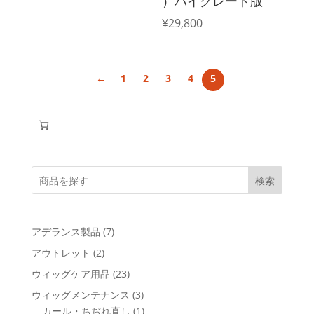
）ハイグレード版
¥
29,800
←
1
2
3
4
5
検索
7
アデランス製品
7
個
2
アウトレット
2
の
個
23
ウィッグケア用品
23
商
の
個
3
ウィッグメンテナンス
3
品
商
の
個
1
カール・ちぢれ直し
1