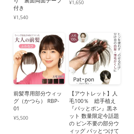
り 裏面両面テープ
¥
1,650
付き
¥
1,540
前髪専用部分ウィッ
【アウトレット】人
グ（かつら） RBP-
毛100％ 総手植え
01
『パッとポン』黒ネ
ット 数量限定今話題
¥
5,500
の ピン不要の部分ウ
ィッグ パッとつけて