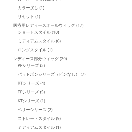
品
商
の
個
1
カラー戻し
1
品
商
の
個
1
リセット
1
品
商
の
個
17
医療用レディースオールウィッグ
17
品
商
の
10
個
ショートスタイル
10
品
商
個
の
6
ミディアムスタイル
6
品
の
商
個
1
ロングスタイル
1
商
品
の
個
20
レディース部分ウィッグ
20
品
商
の
3
個
PPシリーズ
3
品
商
個
の
7
パットポンシリーズ（ピンなし）
7
品
の
商
個
4
RTシリーズ
4
商
品
の
個
5
TPシリーズ
5
品
商
の
個
1
KTシリーズ
1
品
商
の
個
2
ベリーシリーズ
2
品
商
の
個
9
ストレートスタイル
9
品
商
の
個
1
ミディアムスタイル
1
品
商
の