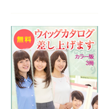
の
品
商
品