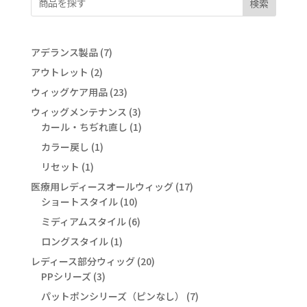
検索
7
アデランス製品
7
個
2
アウトレット
2
の
個
23
ウィッグケア用品
23
商
の
個
3
ウィッグメンテナンス
品
3
商
の
個
1
カール・ちぢれ直し
1
品
商
の
個
1
カラー戻し
1
品
商
の
個
1
リセット
1
品
商
の
個
17
医療用レディースオールウィッグ
品
17
商
の
10
個
ショートスタイル
10
品
商
個
の
6
ミディアムスタイル
6
品
の
商
個
1
ロングスタイル
1
商
品
の
個
20
レディース部分ウィッグ
品
20
商
の
3
個
PPシリーズ
3
品
商
個
の
7
パットポンシリーズ（ピンなし）
7
品
の
商