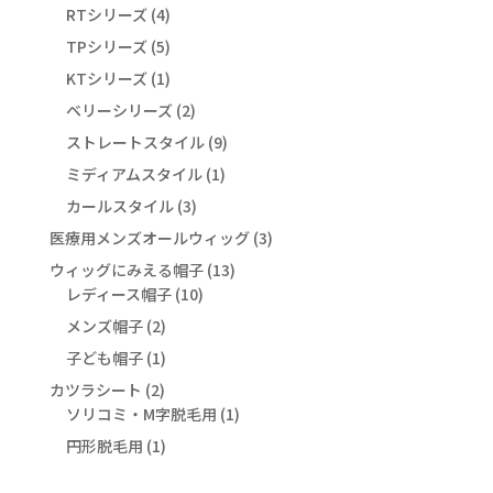
個
4
RTシリーズ
4
商
品
の
個
5
TPシリーズ
5
品
商
の
個
1
KTシリーズ
1
品
商
の
個
2
ベリーシリーズ
品
2
商
の
個
9
ストレートスタイル
品
9
商
の
個
1
ミディアムスタイル
品
1
商
の
個
3
カールスタイル
3
品
商
の
個
3
医療用メンズオールウィッグ
品
3
商
の
個
13
ウィッグにみえる帽子
13
品
商
の
10
個
レディース帽子
10
品
商
個
の
2
メンズ帽子
2
品
の
商
個
1
子ども帽子
1
商
品
の
個
2
カツラシート
2
品
商
の
個
1
ソリコミ・M字脱毛用
1
品
商
の
個
1
円形脱毛用
1
品
商
の
個
品
商