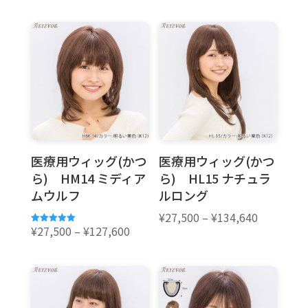
格
格
帯:
帯:
¥27,500
¥27,500
–
–
¥127,600
¥134,640
医療用ウィッグ(かつ
医療用ウィッグ(かつ
ら) HM14 ミディア
ら) HL15 ナチュラ
ムウルフ
ルロング
価
¥
27,500
–
¥
134,640
価
格
¥
27,500
–
¥
127,600
5段階中
5.00
格
帯:
の評価
帯:
¥27,500
¥27,500
–
–
¥134,640
¥127,600