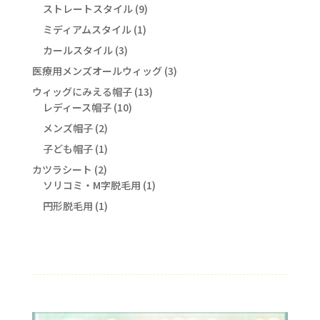
個
9
ストレートスタイル
品
9
商
の
個
1
ミディアムスタイル
品
1
商
の
個
3
カールスタイル
3
品
商
の
個
3
医療用メンズオールウィッグ
品
3
商
の
個
13
ウィッグにみえる帽子
13
品
商
の
10
個
レディース帽子
10
品
商
個
の
2
メンズ帽子
2
品
の
商
個
1
子ども帽子
1
商
品
の
個
2
カツラシート
2
品
商
の
個
1
ソリコミ・M字脱毛用
1
品
商
の
個
1
円形脱毛用
1
品
商
の
個
品
商
の
品
商
品