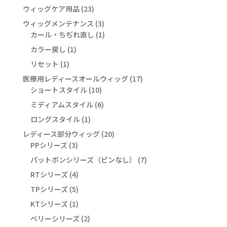
の
個
23
ウィッグケア用品
23
商
の
個
3
ウィッグメンテナンス
品
3
商
の
個
1
カール・ちぢれ直し
1
品
商
の
個
1
カラー戻し
1
品
商
の
個
1
リセット
1
品
商
の
個
17
医療用レディースオールウィッグ
品
17
商
の
10
個
ショートスタイル
10
品
商
個
の
6
ミディアムスタイル
6
品
の
商
個
1
ロングスタイル
1
商
品
の
個
20
レディース部分ウィッグ
品
20
商
の
3
個
PPシリーズ
3
品
商
個
の
7
パットポンシリーズ（ピンなし）
7
品
の
商
個
4
RTシリーズ
4
商
品
の
個
5
TPシリーズ
5
品
商
の
個
1
KTシリーズ
1
品
商
の
個
2
ベリーシリーズ
品
2
商
の