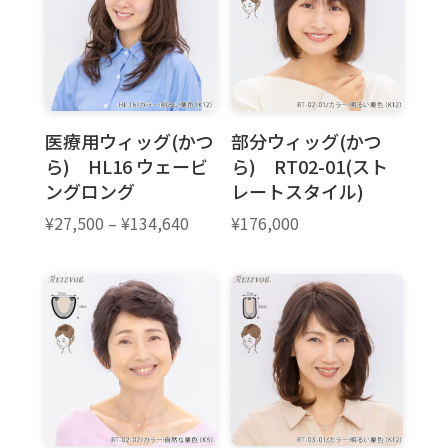
医療用ウィッグ(かつ
部分ウィッグ(かつ
ら) HL16 ウェービ
ら) RT02-01(スト
ングロング
レートスタイル)
価
¥
27,500
–
¥
134,640
¥
176,000
格
帯:
¥27,500
–
¥134,640