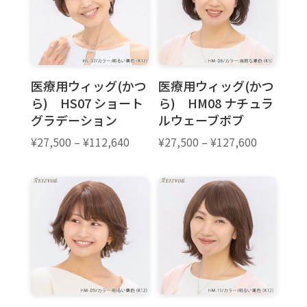
医療用ウィッグ(かつ
医療用ウィッグ(かつ
ら) HS07 ショート
ら) HM08 ナチュラ
グラデーション
ルウェーブボブ
価
価
¥
27,500
–
¥
112,640
¥
27,500
–
¥
127,600
格
格
帯:
帯:
¥27,500
¥27,500
–
–
¥112,640
¥127,600