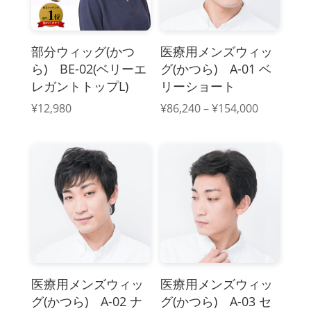
部分ウィッグ(かつ
医療用メンズウィッ
ら) BE-02(ベリーエ
グ(かつら) A-01 ベ
レガントトップL)
リーショート
価
¥
12,980
¥
86,240
–
¥
154,000
格
帯:
¥86,240
–
¥154,000
医療用メンズウィッ
医療用メンズウィッ
グ(かつら) A-02 ナ
グ(かつら) A-03 セ