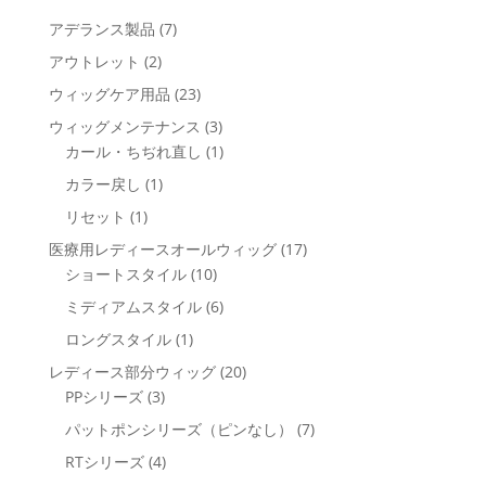
7
アデランス製品
7
個
2
アウトレット
2
の
個
23
ウィッグケア用品
23
商
の
個
3
ウィッグメンテナンス
3
品
商
の
個
1
カール・ちぢれ直し
1
品
商
の
個
1
カラー戻し
1
品
商
の
個
1
リセット
1
品
商
の
個
17
医療用レディースオールウィッグ
17
品
商
の
10
個
ショートスタイル
10
品
商
個
の
6
ミディアムスタイル
6
品
の
商
個
1
ロングスタイル
1
商
品
の
個
20
レディース部分ウィッグ
20
品
商
の
3
個
PPシリーズ
3
品
商
個
の
7
パットポンシリーズ（ピンなし）
7
品
の
商
個
4
RTシリーズ
4
商
品
の
個