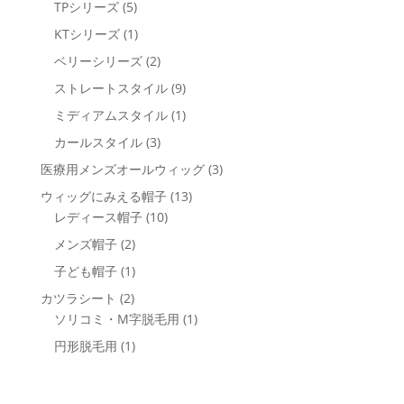
5
TPシリーズ
5
品
商
の
個
1
KTシリーズ
1
品
商
の
個
2
ベリーシリーズ
2
品
商
の
個
9
ストレートスタイル
9
品
商
の
個
1
ミディアムスタイル
1
品
商
の
個
3
カールスタイル
3
品
商
の
個
3
医療用メンズオールウィッグ
3
品
商
の
個
13
ウィッグにみえる帽子
13
品
商
の
10
個
レディース帽子
10
品
商
個
の
2
メンズ帽子
2
品
の
商
個
1
子ども帽子
1
商
品
の
個
2
カツラシート
2
品
商
の
個
1
ソリコミ・M字脱毛用
1
品
商
の
個
1
円形脱毛用
1
品
商
の
個
品
商
の
品