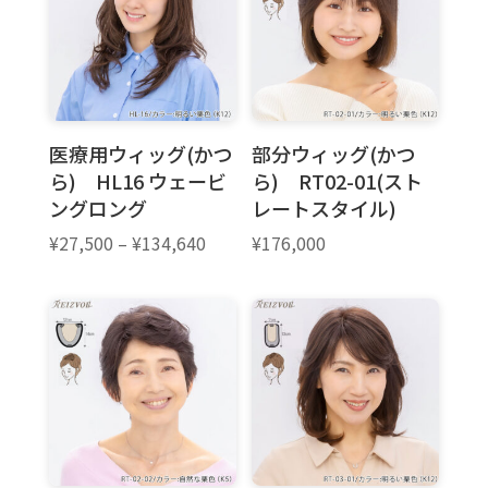
医療用ウィッグ(かつ
部分ウィッグ(かつ
ら) HL16 ウェービ
ら) RT02-01(スト
ングロング
レートスタイル)
価
¥
27,500
–
¥
134,640
¥
176,000
格
帯:
¥27,500
–
¥134,640