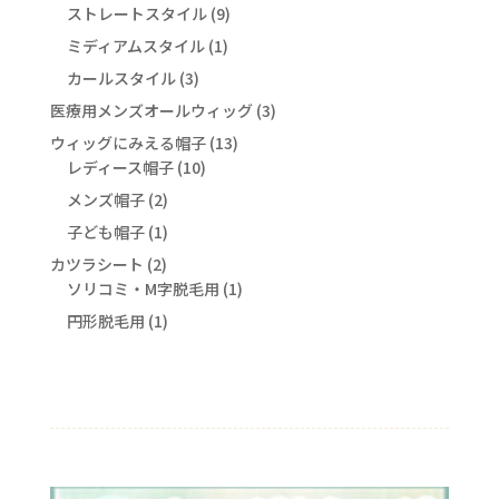
個
9
ストレートスタイル
品
9
商
の
個
1
ミディアムスタイル
品
1
商
の
個
3
カールスタイル
3
品
商
の
個
3
医療用メンズオールウィッグ
品
3
商
の
個
13
ウィッグにみえる帽子
13
品
商
の
10
個
レディース帽子
10
品
商
個
の
2
メンズ帽子
2
品
の
商
個
1
子ども帽子
1
商
品
の
個
2
カツラシート
2
品
商
の
個
1
ソリコミ・M字脱毛用
1
品
商
の
個
1
円形脱毛用
1
品
商
の
個
品
商
の
品
商
品