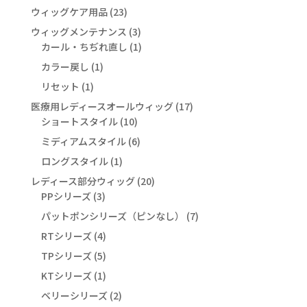
の
個
23
ウィッグケア用品
23
商
の
個
3
ウィッグメンテナンス
品
3
商
の
個
1
カール・ちぢれ直し
1
品
商
の
個
1
カラー戻し
1
品
商
の
個
1
リセット
1
品
商
の
個
17
医療用レディースオールウィッグ
品
17
商
の
10
個
ショートスタイル
10
品
商
個
の
6
ミディアムスタイル
6
品
の
商
個
1
ロングスタイル
1
商
品
の
個
20
レディース部分ウィッグ
品
20
商
の
3
個
PPシリーズ
3
品
商
個
の
7
パットポンシリーズ（ピンなし）
7
品
の
商
個
4
RTシリーズ
4
商
品
の
個
5
TPシリーズ
5
品
商
の
個
1
KTシリーズ
1
品
商
の
個
2
ベリーシリーズ
品
2
商
の