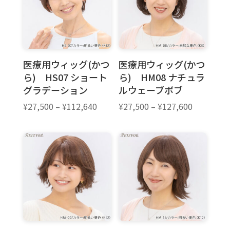
医療用ウィッグ(かつ
医療用ウィッグ(かつ
ら) HS07 ショート
ら) HM08 ナチュラ
グラデーション
ルウェーブボブ
価
価
¥
27,500
–
¥
112,640
¥
27,500
–
¥
127,600
格
格
帯:
帯:
¥27,500
¥27,500
–
–
¥112,640
¥127,600