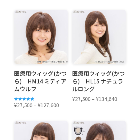
格
格
帯:
帯:
¥27,500
¥27,500
–
–
¥127,600
¥134,640
医療用ウィッグ(かつ
医療用ウィッグ(かつ
ら) HM14 ミディア
ら) HL15 ナチュラ
ムウルフ
ルロング
価
¥
27,500
–
¥
134,640
価
格
¥
27,500
–
¥
127,600
5段階中
5.00
格
帯:
の評価
帯:
¥27,500
¥27,500
–
–
¥134,640
¥127,600